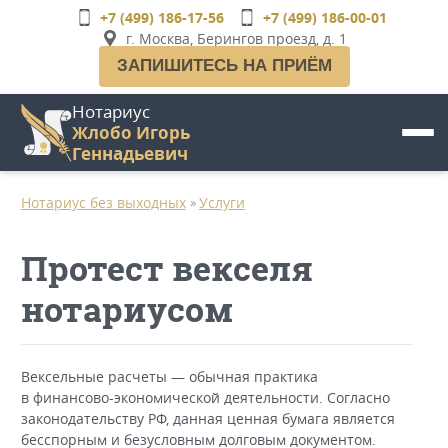
Перейти
+7 (499) 186-17-56
+7 (499) 186-00-01
к
г. Москва, Берингов проезд, д. 1
основному
ЗАПИШИТЕСЬ НА ПРИЁМ
содержанию
Нотариус
Жлобо Игорь
Геннадьевич
Нотариус без выходных
Услуги
»
Протест векселя
нотариусом
Вексельные расчеты — обычная практика
в финансово-экономической деятельности. Согласно
законодательству РФ, данная ценная бумага является
бесспорным и безусловным долговым документом.