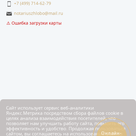
+7 (499) 714-62-79
notariuszhlobo@mail.ru
⚠️ Ошибка загрузки карты
Сайт использует сервис веб-аналитики
Яндекс.Метрика посредством сбора файлов cookie в
целях анализа взаимодействия посетителей, что
позволяет нам улучшить работу сайта, повысить его
ГЛАВНАЯ
О КОНТОРЕ
НОТАРИАЛЬНЫЕ ДЕЙСТВИЯ
ТАРИФЫ
УСЛУГИ
эффективность и удобство. Продолжая пользоваться
сайтом, вы соглашаетесь на использование файлов
Онлайн-
СТАТЬИ
КОНТАКТЫ