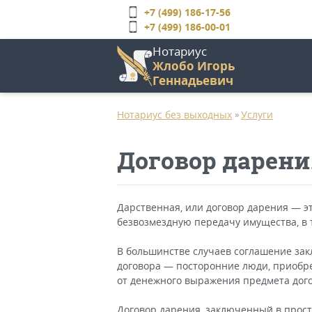
Перейти
+7 (499) 186-17-56
к
+7 (499) 186-00-01
основному
Нотариус
содержанию
Жлобо Игорь
Геннадьевич
Главное
меню
Нотариус без выходных
Услуги
»
Договор дарени
Дарственная, или договор дарения — 
безвозмездную передачу имущества, в т
В большинстве случаев соглашение за
договора — посторонние люди, приобре
от денежного выражения предмета дог
Договор дарения, заключенный в прост