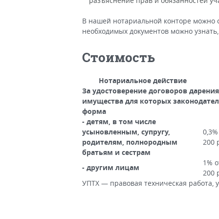
разъяснение прав и обязанностей уч
В нашей нотариальной конторе можно с
необходимых документов можно узнать,
Стоимость
Нотариальное действие
За удостоверение договоров дарени
имущества для которых законодател
форма
- детям, в том числе
усыновленным, супругу,
0,3%
родителям, полнородным
200 
братьям и сестрам
1% о
- другим лицам
200 
УПТХ — правовая техническая работа, 