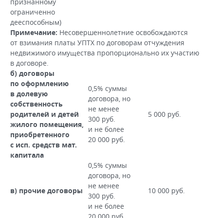
признанному
ограниченно
дееспособным)
Примечание:
Несовершеннолетние освобождаются
от взимания платы УПТХ по договорам отчуждения
недвижимого имущества пропорционально их участию
в договоре.
б) договоры
по оформлению
0,5% суммы
в долевую
договора, но
собственность
не менее
родителей и детей
5 000 руб.
300 руб.
жилого помещения,
и не более
приобретенного
20 000 руб.
с исп. средств мат.
капитала
0,5% суммы
договора, но
не менее
в) прочие договоры
10 000 руб.
300 руб.
и не более
20 000 руб.