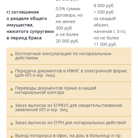
8 000 руб.
0,5% суммы
г) соглашение
+ 500 руб.
договора, но
о разделе общего
за каждый
не менее
имущества,
объект,
300 руб.
нажитого супругами
начиная с 3-го,
и не более
в период брака
но не более
20 000 руб.
11 500 руб.
Бесплатные консультации по нотариальным
действиям
Главное
меню
Передача документов в ИФНС в электронной форме
(для ИП и юр. лиц)
Переводы документов прямо в нашей
нотариальной конторе
Заказ выписок из ЕГРЮЛ для свидетельствования
заявлений ИП и юр. лиц
Заказ выписок из ЕГРН для нотариальных действий
Выезд нотариуса в офис, на дом, в больницу и пр.