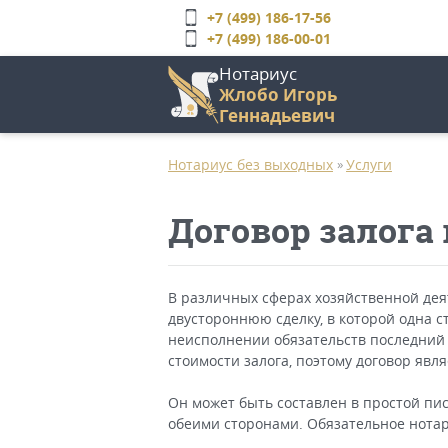
Перейти
+7 (499) 186-17-56
к
+7 (499) 186-00-01
основному
Нотариус
содержанию
Жлобо Игорь
Геннадьевич
Главное
меню
Нотариус без выходных
Услуги
»
Договор залога
В различных сферах хозяйственной де
двустороннюю сделку, в которой одна с
неисполнении обязательств последний 
стоимости залога, поэтому договор явл
Он может быть составлен в простой пи
обеими сторонами. Обязательное нота