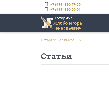
Перейти
+7 (499) 186-17-56
к
+7 (499) 186-00-01
основному
Нотариус
содержанию
Жлобо Игорь
Геннадьевич
Главное
меню
Нотариус без выходных
Статьи