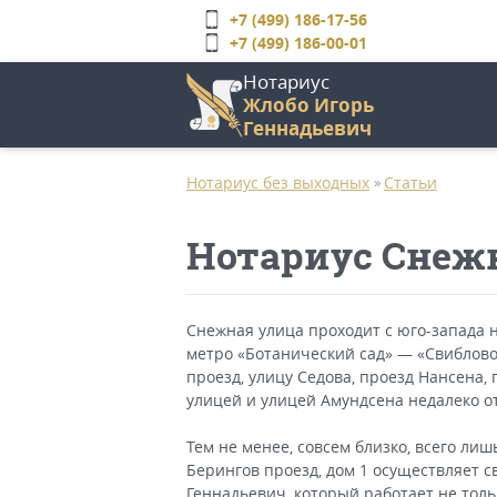
Перейти
+7 (499) 186-17-56
к
+7 (499) 186-00-01
основному
Нотариус
содержанию
Жлобо Игорь
Геннадьевич
Главное
меню
Нотариус без выходных
Статьи
»
Нотариус Снеж
Снежная улица проходит с юго-запада н
метро «Ботанический сад» — «Свиблово
проезд, улицу Седова, проезд Нансена,
улицей и улицей Амундсена недалеко о
Тем не менее, совсем близко, всего ли
Берингов проезд, дом 1 осуществляет 
Геннадьевич, который работает не тольк