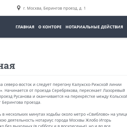
г. Москва, Берингов проезд, д. 1
ГЛАВНАЯ
О КОНТОРЕ
НОТАРИАЛЬНЫЕ ДЕЙСТВИЯ
ная
а северо-восток и следует перегону Калужско-Рижской линии
». Начинается от проезда Серебрякова, пересекает Лазоревый
 проезд Русанова и оканчивается на перекрёстке между Кольско
т Берингова проезда.
шь в нескольких минутах ходьбы около метро «Свиблово» на улиц
свою деятельность нотариус города Москвы Жлобо Игорь
о без выходных (в субботу и в воскресенье), но и во все