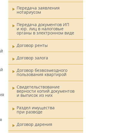
Передача заявления
нотариусом
Передача документов ИП
и юр. лиц в налоговые
органы в электронном виде
Договор ренты
ой
Договор залога
ой
Договор безвозмездного
пользования квартирой
Свидетельствование
верности копий документов
ия
и выписок из них
Раздел имущества
при разводе
я
Договор дарения