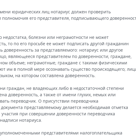
имени юридических лиц нотариус должен проверить
и полномочия его представителя, подписывающего довереннос
о недостатка, болезни или неграмотности не может
ть, то по его просьбе ее может подписать другой гражданин
ть доверенность за представляемого: нотариус или другое
цо, являющееся представителем по доверенности; граждане,
ном объеме; неграмотные; граждане с такими физическими
яют им в полной мере осознавать существо происходящего; лица
зыком, на котором составлена доверенность.
ни граждан, не владеющих либо в недостаточной степени
на доверенность, а также от имени глухих, немых или
вать переводчик. О присутствии переводчика
 документа представляемому делается необходимая отметка
т участия при совершении доверенности переводчика
 надписи нотариуса.
то уполномоченными представителями налогоплательщика