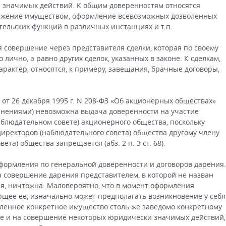
 значимых действий. К общим доверенностям относятся
яжение имуществом, оформление всевозможных дозволенных
тельских функций в различных инстанциях и т.п.
ся совершение через представителя сделки, которая по своему
лично, а равно других сделок, указанных в законе. К сделкам,
актер, относятся, к примеру, завещания, брачные договоры,
от 26 декабря 1995 г. N 208-ФЗ «Об акционерных обществах»
нениями) невозможна выдача доверенности на участие
аблюдательном совете) акционерного общества, поскольку
директоров (наблюдательного совета) общества другому члену
та) общества запрещается (абз. 2 п. 3 ст. 68).
формления по генеральной доверенности и договоров дарения.
 на совершение дарения представителем, в которой не назван
я, ничтожна. Маловероятно, что в момент оформления
щее ее, изначально может предполагать возникновение у себя
ленное конкретное имущество столь же заведомо конкретному
же и на совершение некоторых юридически значимых действий,