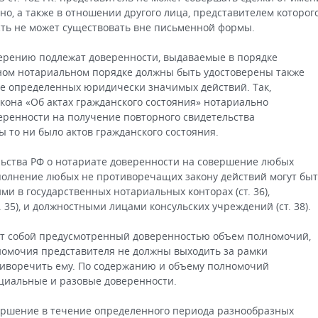
о, а также в отношении другого лица, представителем которог
сть не может существовать вне письменной формы.
ерению подлежат доверенности, выдаваемые в порядке
ном нотариальном порядке должны быть удостоверены также
е определенных юридически значимых действий. Так,
закона «Об актах гражданского состояния» нотариально
еренности на получение повторного свидетельства
ы то ни было актов гражданского состояния.
льства РФ о нотариате доверенности на совершение любых
полнение любых не противоречащих закону действий могут бы
и в государственных нотариальных конторах (ст. 36),
35), и должностными лицами консульских учреждений (ст. 38).
т собой предусмотренный доверенностью объем полномочий,
номочия представителя не должны выходить за рамки
тиворечить ему. По содержанию и объему полномочий
ециальные и разовые доверенности.
ршение в течение определенного периода разнообразных