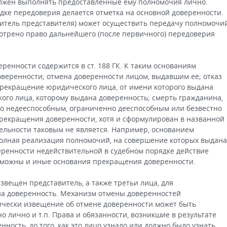
олжен выполнять предоставленные ему полномочия лично.
дке передоверия делается отметка на основной доверенности.
итель представителя) может осуществить передачу полномочий
отрено право дальнейшего (после первичного) передоверия
енности содержится в ст. 188 ГК. К таким основаниям
оверенности; отмена доверенности лицом, выдавшим ее; отказ
прекращение юридического лица, от имени которого выдана
го лица, которому выдана доверенность; смерть гражданина,
го недееспособным, ограниченно дееспособным или безвестно
рекращения доверенности, хотя и сформулирован в названной
ельности таковым не является. Например, основанием
олная реализация полномочий, на совершение которых выдана
еренности недействительной в судебном порядке действие
зможны и иные основания прекращения доверенности.
звещен представитель, а также третьи лица, для
на доверенность. Механизм отмены доверенностей
етически извещение об отмене доверенности может быть
о лично и т.п. Права и обязанности, возникшие в результате
ность, до того, как это лицо узнало или должно было узнать