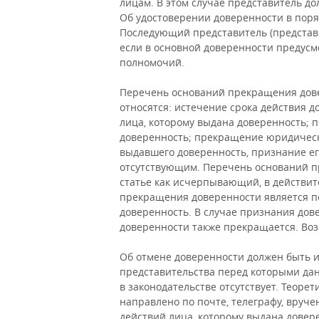
лицам. В этом случае представитель д
Об удостоверении доверенности в поря
Последующий представитель (представ
если в основной доверенности предусм
полномочий.
Перечень оснований прекращения довер
относятся: истечение срока действия д
лица, которому выдана доверенность; 
доверенность; прекращение юридическо
выдавшего доверенность, признание е
отсутствующим. Перечень оснований п
статье как исчерпывающий, в действит
прекращения доверенности является п
доверенность. В случае признания дов
доверенности также прекращается. Во
Об отмене доверенности должен быть и
представительства перед которыми да
в законодательстве отсутствует. Теор
направлено по почте, телеграфу, вручен
действий лица, которому выдана доверен