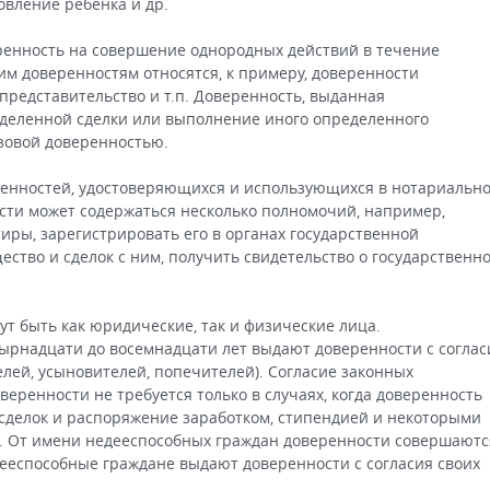
овление ребенка и др.
ренность на совершение однородных действий в течение
им доверенностям относятся, к примеру, доверенности
представительство и т.п. Доверенность, выданная
еделенной сделки или выполнение иного определенного
зовой доверенностью.
енностей, удостоверяющихся и использующихся в нотариальн
сти может содержаться несколько полномочий, например,
иры, зарегистрировать его в органах государственной
ство и сделок с ним, получить свидетельство о государственн
т быть как юридические, так и физические лица.
ырнадцати до восемнадцати лет выдают доверенности с соглас
лей, усыновителей, попечителей). Согласие законных
еренности не требуется только в случаях, когда доверенность
сделок и распоряжение заработком, стипендией и некоторыми
 От имени недееспособных граждан доверенности совершаютс
 дееспособные граждане выдают доверенности с согласия своих