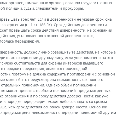
овых органов, таможенных органов, органов государственных
ой полиции, судьи, следователи и прокуроры.
ревышать трех лет. Если в доверенности не указан срок, она
 совершения (п. 1 ст. 186 ГК). Срок действия доверенности,
ожет превышать срока действия доверенности, на основании
действия, установленного основной доверенностью,
 порядке передоверия.
оверенность, должно лично совершить те действия, на которые
рить их совершение другому лицу, если уполномочено на это
 силою обстоятельств для охраны интересов выдавшего
 в порядке передоверия, является производной
ости), поэтому не должна содержать противоречий с основной
ью может быть предусмотрена возможность как полного
ко отдельных полномочий. Однако объем полномочий
я не может превышать объем полномочий, предусмотренных
е ограничения и по сроку действия доверенности: как уже
ти в порядке передоверия может либо совпадать со сроком
ьше, чем срок действия основной доверенности. Основной
о предусмотрена невозможность передачи полномочий другим