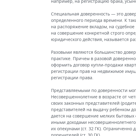
например, на регистрацию брака, усын
Специальная доверенность — это дове
определенного периода времени. К так
на распоряжение вкладом, на судебное 
на совершение конкретной строго опр
юридического действия, называется ра
Разовыми являются большинство довер
практике. Причем в разовой доверенно
оформить договор купли-продажи кварт
регистрации прав на недвижимое имуще
регистрации права.
Представляемыми по доверенности могу
Несовершеннолетние в возрасте от чет
своих законных представителей (родите
представителей на выдачу ребенком дов
дается на совершение мелких бытовых 
иными доходами несовершеннолетнего.
их опекунами (ст. 32 ГК). Ограниченно
попечителей (ст. 30 ГК).