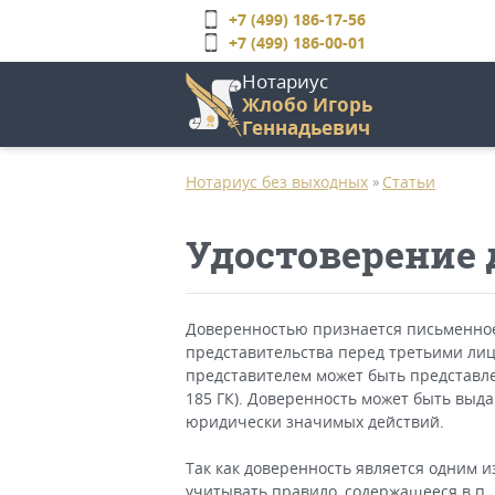
Перейти
+7 (499) 186-17-56
к
+7 (499) 186-00-01
основному
Нотариус
содержанию
Жлобо Игорь
Геннадьевич
Главное
меню
Нотариус без выходных
Статьи
»
Удостоверение 
Доверенностью признается письменное
представительства перед третьими ли
представителем может быть представле
185 ГК). Доверенность может быть выда
юридически значимых действий.
Так как доверенность является одним и
учитывать правило, содержащееся в п. 