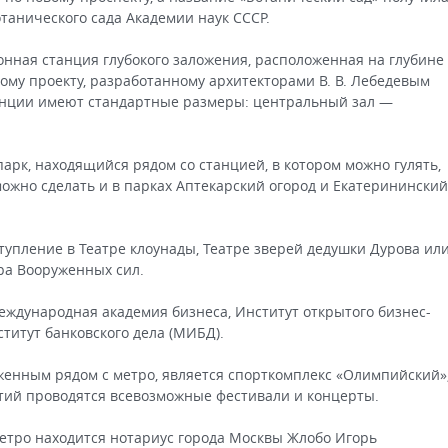
танического сада Академии наук СССР.
нная станция глубокого заложения, расположенная на глубине
ому проекту, разработанному архитекторами В. В. Лебедевым
танции имеют стандартные размеры: центральный зал —
арк, находящийся рядом со станцией, в котором можно гулять,
можно сделать и в парках Аптекарский огород и Екатерининский
тупление в Театре клоунады, Театре зверей дедушки Дурова ил
ра Вооруженных сил.
еждународная академия бизнеса, Институт открытого бизнес-
титут банковского дела (МИБД).
енным рядом с метро, является спорткомплекс «Олимпийский»
тий проводятся всевозможные фестивали и концерты.
метро находится нотариус города Москвы Жлобо Игорь