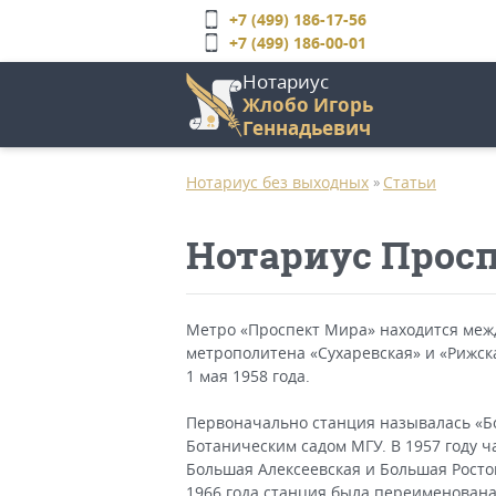
Перейти
+7 (499) 186-17-56
к
+7 (499) 186-00-01
основному
Нотариус
содержанию
Жлобо Игорь
Геннадьевич
Главное
меню
Нотариус без выходных
Статьи
»
Нотариус Прос
Метро «Проспект Мира» находится меж
метрополитена «Сухаревская» и «Рижск
1 мая 1958 года.
Первоначально станция называлась «Б
Ботаническим садом МГУ. В 1957 году ч
Большая Алексеевская и Большая Росто
1966 года станция была переименована