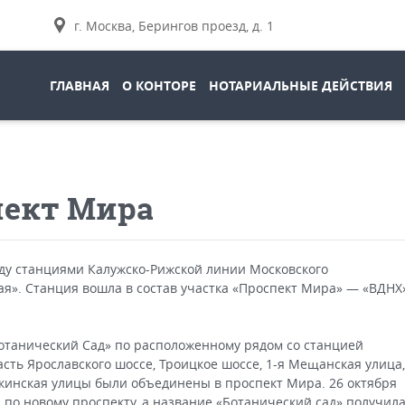
г. Москва, Берингов проезд, д. 1
ГЛАВНАЯ
О КОНТОРЕ
НОТАРИАЛЬНЫЕ ДЕЙСТВИЯ
пект Мира
ду станциями Калужско-Рижской линии Московского
ая». Станция вошла в состав участка «Проспект Мира» — «ВДНХ
отанический Сад» по расположенному рядом со станцией
асть Ярославского шоссе, Троицкое шоссе, 1-я Мещанская улица,
кинская улицы были объединены в проспект Мира. 26 октября
 по новому проспекту, а название «Ботанический сад» получил