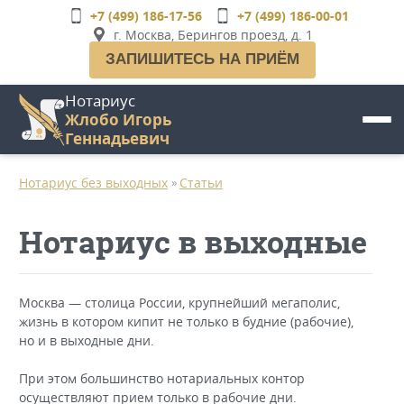
Перейти
+7 (499) 186-17-56
+7 (499) 186-00-01
к
г. Москва, Берингов проезд, д. 1
основному
ЗАПИШИТЕСЬ НА ПРИЁМ
содержанию
Нотариус
Жлобо Игорь
Геннадьевич
Нотариус без выходных
Статьи
»
Нотариус в выходные
Москва — столица России, крупнейший мегаполис,
жизнь в котором кипит не только в будние (рабочие),
но и в выходные дни.
При этом большинство нотариальных контор
осуществляют прием только в рабочие дни.