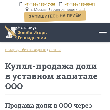
Перейти
+7 (499) 186-17-56
+7 (499) 186-00-01
к
г. Москва, Берингов проезд, д. 1
основному
ЗАПИШИТЕСЬ НА ПРИЁМ
содержанию
Нотариус
Жлобо Игорь
Геннадьевич
Нотариус без выходных
Статьи
»
Купля-продажа доли
в уставном капитале
ООО
Продажа доли в ООО через